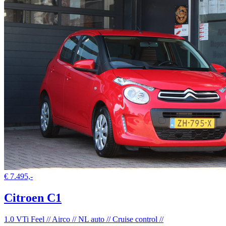
€ 7.495,-
Citroen C1
1.0 VTi Feel // Airco // NL auto // Cruise control //