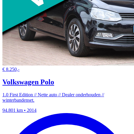
€ 8.250,-
Volkswagen Polo
1.0 First Edition // Nette auto // Dealer onderhouden //
winterbandenset.
94.801 km • 2014