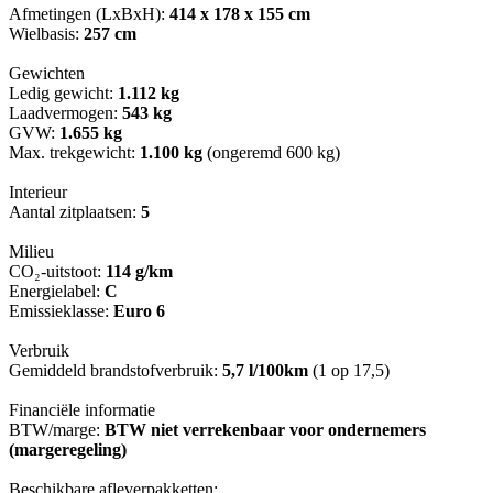
Afmetingen (LxBxH):
414 x 178 x 155 cm
Wielbasis:
257 cm
Gewichten
Ledig gewicht:
1.112 kg
Laadvermogen:
543 kg
GVW:
1.655 kg
Max. trekgewicht:
1.100 kg
(ongeremd 600 kg)
Interieur
Aantal zitplaatsen:
5
Milieu
CO₂-uitstoot:
114 g/km
Energielabel:
C
Emissieklasse:
Euro 6
Verbruik
Gemiddeld brandstofverbruik:
5,7 l/100km
(1 op 17,5)
Financiële informatie
BTW/marge:
BTW niet verrekenbaar voor ondernemers
(margeregeling)
Beschikbare afleverpakketten: