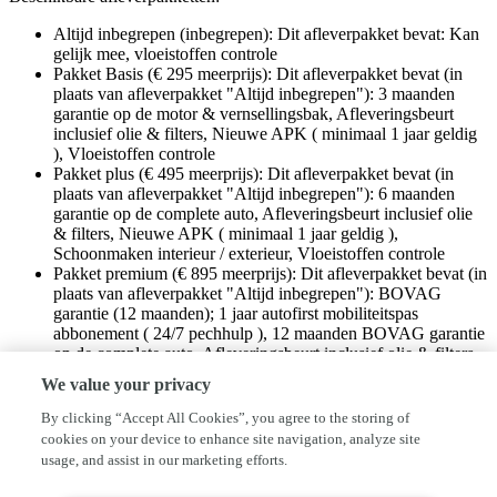
Altijd inbegrepen (inbegrepen): Dit afleverpakket bevat: Kan
gelijk mee, vloeistoffen controle
Pakket Basis (€ 295 meerprijs): Dit afleverpakket bevat (in
plaats van afleverpakket "Altijd inbegrepen"): 3 maanden
garantie op de motor & vernsellingsbak, Afleveringsbeurt
inclusief olie & filters, Nieuwe APK ( minimaal 1 jaar geldig
), Vloeistoffen controle
Pakket plus (€ 495 meerprijs): Dit afleverpakket bevat (in
plaats van afleverpakket "Altijd inbegrepen"): 6 maanden
garantie op de complete auto, Afleveringsbeurt inclusief olie
& filters, Nieuwe APK ( minimaal 1 jaar geldig ),
Schoonmaken interieur / exterieur, Vloeistoffen controle
Pakket premium (€ 895 meerprijs): Dit afleverpakket bevat (in
plaats van afleverpakket "Altijd inbegrepen"): BOVAG
garantie (12 maanden); 1 jaar autofirst mobiliteitspas
abbonement ( 24/7 pechhulp ), 12 maanden BOVAG garantie
op de complete auto, Afleveringsbeurt inclusief olie & filters,
Auto volledig gepoetst + intensieve interieurreiniging,
We value your privacy
Nieuwe APK ( minimaal 1 jaar geldig ), Vloeistoffen controle
By clicking “Accept All Cookies”, you agree to the storing of
Deze SEAT Arona komt uit 2019, werd geleverd van 09-08-2018
cookies on your device to enhance site navigation, analyze site
tot 14-10-2020 en kostte toen € 27.185,-. Deze geïmporteerde
usage, and assist in our marketing efforts.
personenauto staat sinds 2021 op kenteken, is voorzien van een
benzine-motor, heeft een maximum vermogen van 85 kW (116 PK)