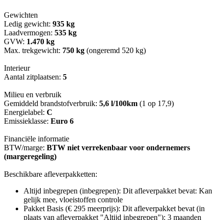
Gewichten
Ledig gewicht:
935 kg
Laadvermogen:
535 kg
GVW:
1.470 kg
Max. trekgewicht:
750 kg
(ongeremd 520 kg)
Interieur
Aantal zitplaatsen:
5
Milieu en verbruik
Gemiddeld brandstofverbruik:
5,6 l/100km
(1 op 17,9)
Energielabel:
C
Emissieklasse:
Euro 6
Financiële informatie
BTW/marge:
BTW niet verrekenbaar voor ondernemers
(margeregeling)
Beschikbare afleverpakketten:
Altijd inbegrepen (inbegrepen): Dit afleverpakket bevat: Kan
gelijk mee, vloeistoffen controle
Pakket Basis (€ 295 meerprijs): Dit afleverpakket bevat (in
plaats van afleverpakket "Altijd inbegrepen"): 3 maanden