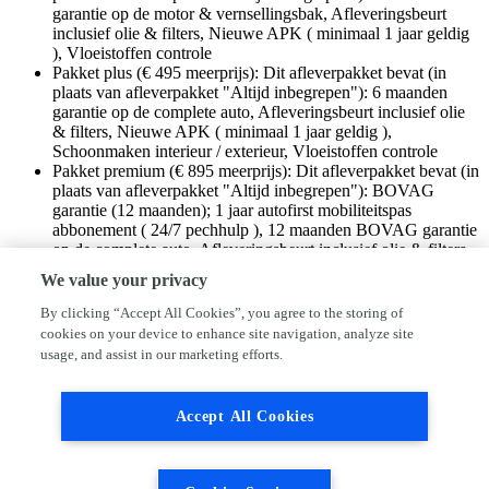
garantie op de motor & vernsellingsbak, Afleveringsbeurt
inclusief olie & filters, Nieuwe APK ( minimaal 1 jaar geldig
), Vloeistoffen controle
Pakket plus (€ 495 meerprijs): Dit afleverpakket bevat (in
plaats van afleverpakket "Altijd inbegrepen"): 6 maanden
garantie op de complete auto, Afleveringsbeurt inclusief olie
& filters, Nieuwe APK ( minimaal 1 jaar geldig ),
Schoonmaken interieur / exterieur, Vloeistoffen controle
Pakket premium (€ 895 meerprijs): Dit afleverpakket bevat (in
plaats van afleverpakket "Altijd inbegrepen"): BOVAG
garantie (12 maanden); 1 jaar autofirst mobiliteitspas
abbonement ( 24/7 pechhulp ), 12 maanden BOVAG garantie
op de complete auto, Afleveringsbeurt inclusief olie & filters,
Auto volledig gepoetst + intensieve interieurreiniging,
We value your privacy
Nieuwe APK ( minimaal 1 jaar geldig ), Vloeistoffen controle
By clicking “Accept All Cookies”, you agree to the storing of
Deze Toyota Yaris komt uit 2022, werd geleverd van 01-07-2020 tot
cookies on your device to enhance site navigation, analyze site
31-12-2023 en kostte toen € 21.210,-. Deze geïmporteerde
usage, and assist in our marketing efforts.
personenauto staat sinds 2025 op kenteken, is voorzien van een
benzine-motor, heeft een maximum vermogen van 53 kW (72 PK)
en een cilinderinhoud van 998 cc.
Accept All Cookies
De personenauto heeft een topsnelheid van 160 km per uur en
bereikt vanuit stilstand de 100 km/u in 14,6 seconden. Het verbruik
van deze personenauto is gemiddeld 5,6 liter per 100 km en hij