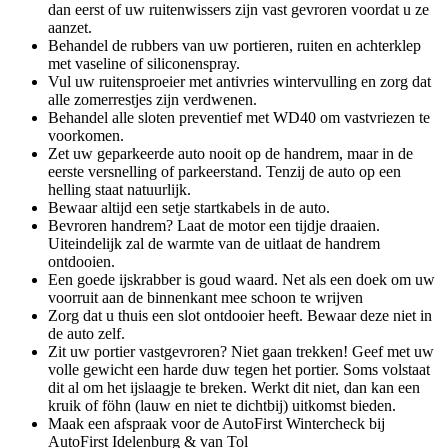
dan eerst of uw ruitenwissers zijn vast gevroren voordat u ze
aanzet.
Behandel de rubbers van uw portieren, ruiten en achterklep
met vaseline of siliconenspray.
Vul uw ruitensproeier met antivries wintervulling en zorg dat
alle zomerrestjes zijn verdwenen.
Behandel alle sloten preventief met WD40 om vastvriezen te
voorkomen.
Zet uw geparkeerde auto nooit op de handrem, maar in de
eerste versnelling of parkeerstand. Tenzij de auto op een
helling staat natuurlijk.
Bewaar altijd een setje startkabels in de auto.
Bevroren handrem? Laat de motor een tijdje draaien.
Uiteindelijk zal de warmte van de uitlaat de handrem
ontdooien.
Een goede ijskrabber is goud waard. Net als een doek om uw
voorruit aan de binnenkant mee schoon te wrijven
Zorg dat u thuis een slot ontdooier heeft. Bewaar deze niet in
de auto zelf.
Zit uw portier vastgevroren? Niet gaan trekken! Geef met uw
volle gewicht een harde duw tegen het portier. Soms volstaat
dit al om het ijslaagje te breken. Werkt dit niet, dan kan een
kruik of föhn (lauw en niet te dichtbij) uitkomst bieden.
Maak een afspraak voor de AutoFirst Wintercheck bij
AutoFirst Idelenburg & van Tol