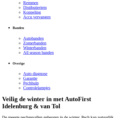
Remmen
Distibutieriem
Koppeling
Accu vervangen
Banden
Autobanden
Zomerbanden
Winterbanden
All season banden
Overige
Auto diagnose
Garantie
Pechhulp
Controlelampjes
Veilig de winter in met AutoFirst
Idelenburg & van Tol
De meeste pechgevallen gebeuren in de winter. Pech kan natuurlijk